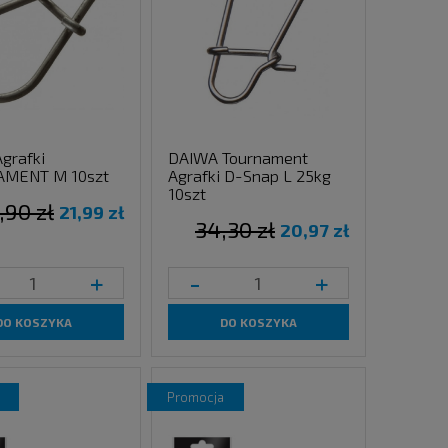
grafki
DAIWA Tournament
MENT M 10szt
Agrafki D-Snap L 25kg
10szt
,90 zł
21,99 zł
34,30 zł
20,97 zł
+
-
+
DO KOSZYKA
DO KOSZYKA
promocja