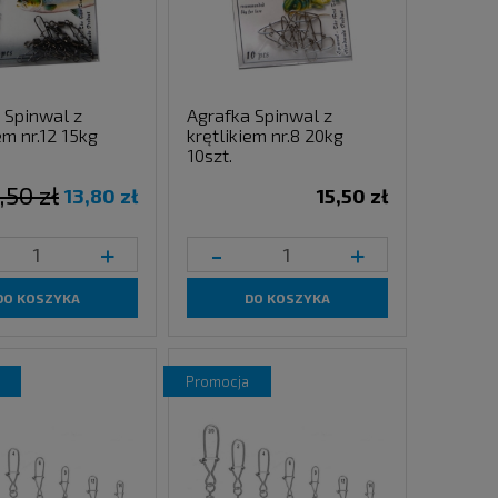
 Spinwal z
Agrafka Spinwal z
em nr.12 15kg
krętlikiem nr.8 20kg
10szt.
,50 zł
13,80 zł
15,50 zł
+
-
+
DO KOSZYKA
DO KOSZYKA
promocja