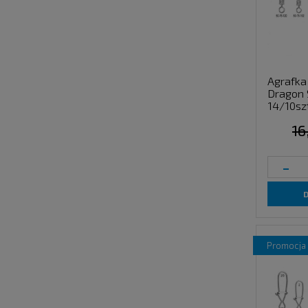
Agrafka 
Dragon 
14/10sz
16
-
promocja