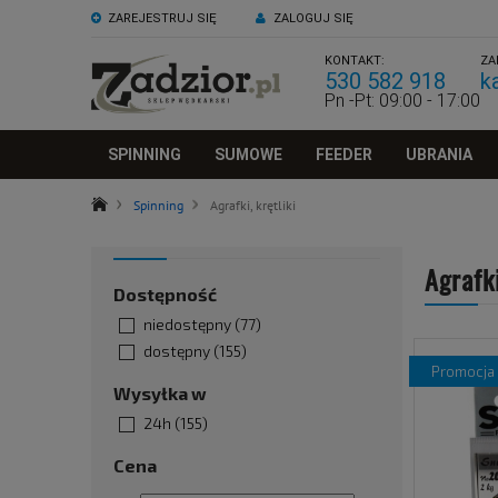
ZAREJESTRUJ SIĘ
ZALOGUJ SIĘ
KONTAKT:
ZA
530 582 918
k
Pn -Pt: 09:00 - 17:00
SPINNING
SUMOWE
FEEDER
UBRANIA
Spinning
Agrafki, krętliki
Agrafki
Dostępność
niedostępny
(77)
dostępny
(155)
promocja
Wysyłka w
24h
(155)
Cena