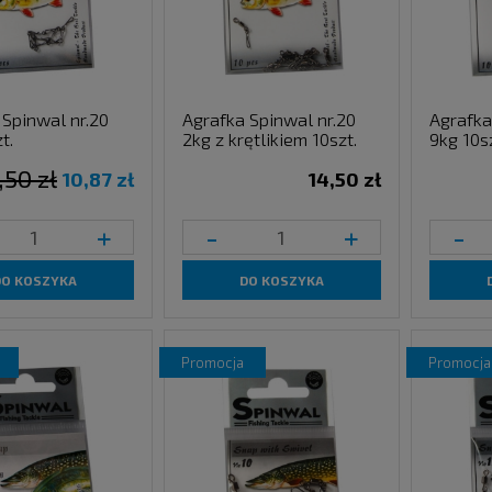
 Spinwal nr.20
Agrafka Spinwal nr.20
Agrafka
t.
2kg z krętlikiem 10szt.
9kg 10sz
,50 zł
10,87 zł
14,50 zł
+
-
+
-
DO KOSZYKA
DO KOSZYKA
promocja
promocja