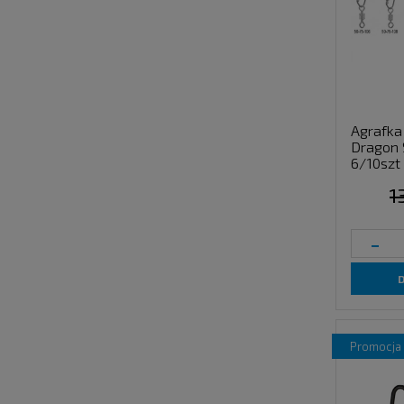
Agrafka 
Dragon 
6/10szt
1
-
promocja