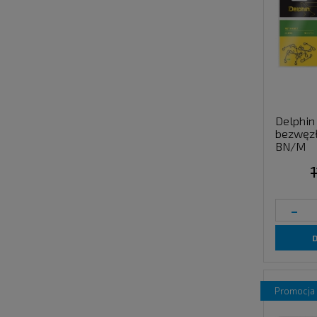
Delphin
bezwęzł
BN/M
1
-
promocja