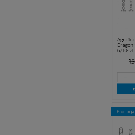
Agrafka 
Dragon 
6/10szt
15
-
promocja