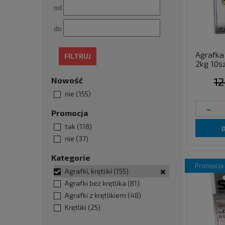
od
do
Agrafka
FILTRUJ
2kg 10sz
12
Nowość
nie
(155)
-
Promocja
tak
(118)
nie
(37)
Kategorie
promocja
Agrafki, krętliki
(155)
Agrafki bez krętlika
(81)
Agrafki z krętlikiem
(48)
Krętliki
(25)