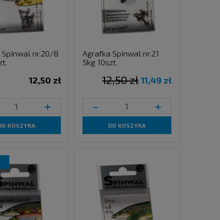
 Spinwal nr.20/B
Agrafka Spinwal nr.21
t.
5kg 10szt.
12,50 zł
12,50 zł
11,49 zł
+
-
+
DO KOSZYKA
DO KOSZYKA