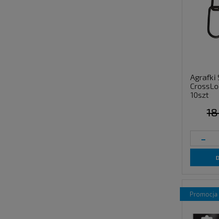
Agrafki
CrossLo
10szt
18
-
promocja