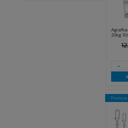
Agrafka
20kg 10s
12
-
promocja