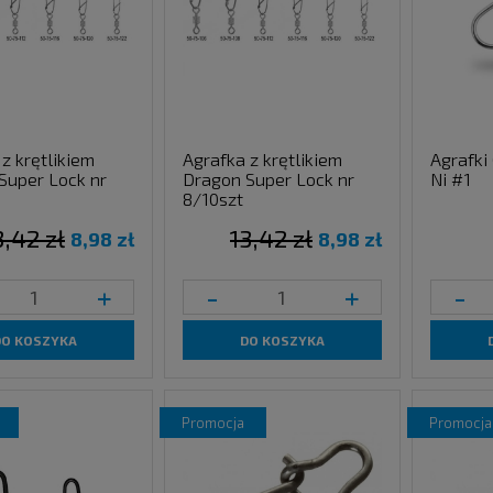
z krętlikiem
Agrafka z krętlikiem
Agrafki
Super Lock nr
Dragon Super Lock nr
Ni #1
8/10szt
3,42 zł
13,42 zł
8,98 zł
8,98 zł
+
-
+
-
DO KOSZYKA
DO KOSZYKA
promocja
promocja