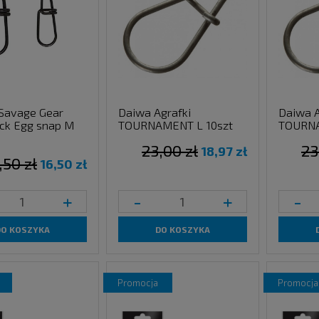
 Savage Gear
Daiwa Agrafki
Daiwa A
ck Egg snap M
TOURNAMENT L 10szt
TOURNA
23,00 zł
23
18,97 zł
,50 zł
16,50 zł
+
-
+
-
DO KOSZYKA
DO KOSZYKA
promocja
promocja