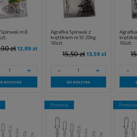
 Spinwal nr.8
Agrafka Spinwal z
Agrafka
zt.
krętlikiem nr.10 20kg
krętliki
10szt.
10szt.
,90 zł
12,89 zł
15,50 zł
15
13,59 zł
+
-
+
-
DO KOSZYKA
DO KOSZYKA
promocja
promocja