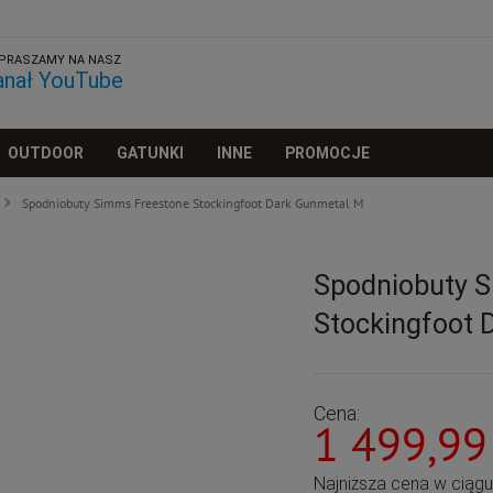
PRASZAMY NA NASZ
anał YouTube
OUTDOOR
GATUNKI
INNE
PROMOCJE
Spodniobuty Simms Freestone Stockingfoot Dark Gunmetal M
Spodniobuty 
Stockingfoot 
Cena:
1 499,99
Najniższa cena w ciąg