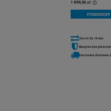
1 899,06 zł
POWIADOM 
If the product is sold for less than 30 days,
the lowest price since the product went on
sale is displayed.
Zwrot do 14 dni
Bezpieczne płatnośc
Darmowa dostawa o