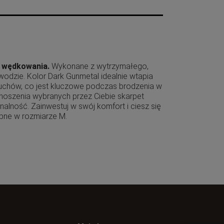
s wędkowania.
Wykonane z wytrzymałego,
odzie. Kolor Dark Gunmetal idealnie wtapia
ruchów, co jest kluczowe podczas brodzenia w
 noszenia wybranych przez Ciebie skarpet
lność. Zainwestuj w swój komfort i ciesz się
pne w rozmiarze M.