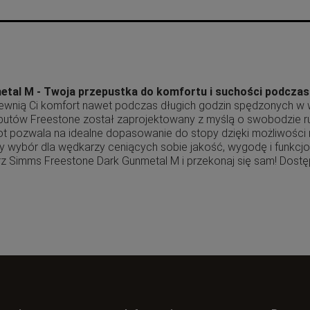
tal M - Twoja przepustka do komfortu i suchości podcza
ewnią Ci komfort nawet podczas długich godzin spędzonych w w
niobutów Freestone został zaprojektowany z myślą o swobodzie 
ot pozwala na idealne dopasowanie do stopy dzięki możliwości
ybór dla wędkarzy ceniących sobie jakość, wygodę i funkcjona
 Simms Freestone Dark Gunmetal M i przekonaj się sam! Dostę