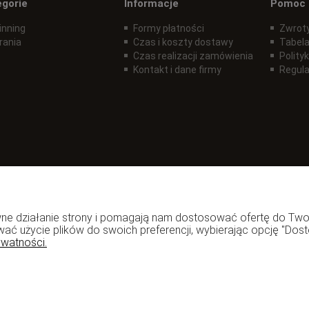
egorie
Informacje
Pomoc
inning
Formy płatności
Zwroty
rania
Czas i koszty dostawy
Tabela
Czas realizacji zamówienia
Polity
Kontakt i dane firmy
Regul
rawne działanie strony i pomagają nam dostosować ofertę do T
wać użycie plików do swoich preferencji, wybierając opcję "Dost
ywatności.
zadzior.pl