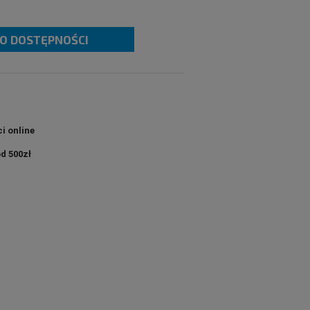
O DOSTĘPNOŚCI
i online
d 500zł