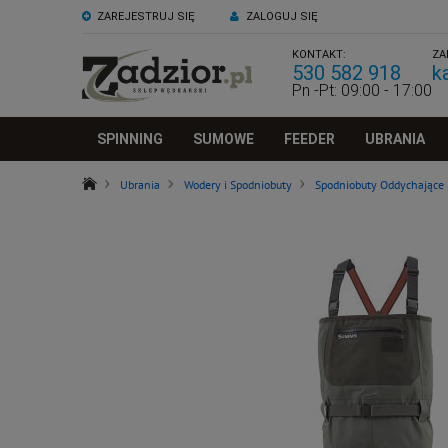
ZAREJESTRUJ SIĘ
ZALOGUJ SIĘ
KONTAKT:
ZA
530 582 918
k
Pn -Pt: 09:00 - 17:00
SPINNING
SUMOWE
FEEDER
UBRANIA
Ubrania
Wodery i Spodniobuty
Spodniobuty Oddychające