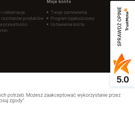
Moje konto
SPRAWDŹ OPINIE
 i reklamacje
Twoje zamówienia
 rozmiarów produktów
Program lojalnościowy
ka prywatności
Ustawienia konta
amin
5.0
woich potrzeb. Możesz zaakceptować wykorzystanie przez
osuj zgody".