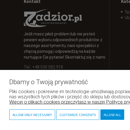
Kontakt
Kat
Sp
Ub
Jeśli masz jakiś problem lub nie jesteś
pewien wyboru odpowiednich produktów z
naszego asortymentu, nasi specjaliści z
chęcią pomogą i odpowiedzą na każde
nurtujące Cie pytanie! Skontaktuj się z nami:
Tel.: +48 530 582 918
E-mail:
info@zadzior.pl
Dbamy o Twoją prywatność
Pliki cookies i pokrewne im technologie umożliwiają pop
nas wszystkich tych plików i przejść do sklepu lub dostoso
Więcej o plikach cookies przeczytasz w naszej Polityce pr
ALLOW ONLY NECESSARY
CUSTOMIZE CONSENTS
ALLOW ALL