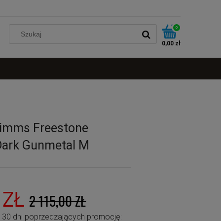
0
0,00 zł
Simms Freestone
Dark Gunmetal M
 ZŁ
2 115,00 ZŁ
u 30 dni poprzedzających promocję: