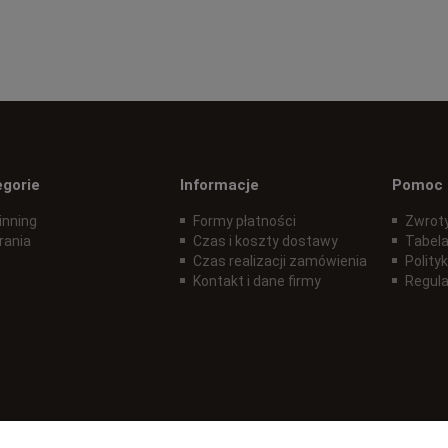
egorie
Informacje
Pomoc
inning
Formy płatności
Zwroty
rania
Czas i koszty dostawy
Tabela
Czas realizacji zamówienia
Polity
Kontakt i dane firmy
Regul