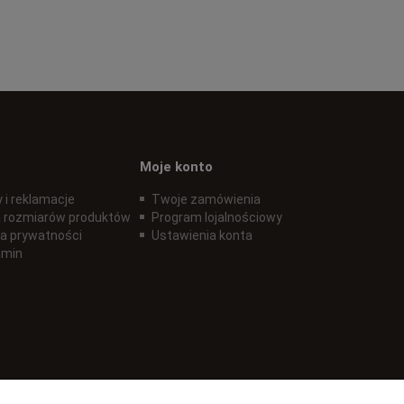
Moje konto
 i reklamacje
Twoje zamówienia
 rozmiarów produktów
Program lojalnościowy
ka prywatności
Ustawienia konta
amin