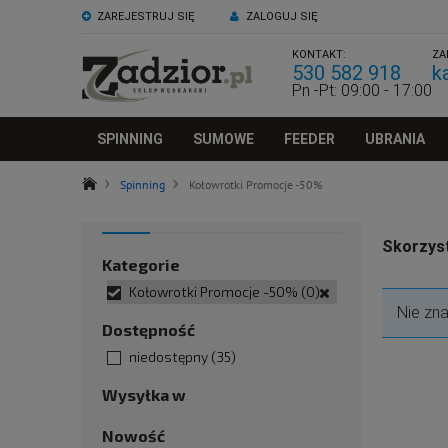
ZAREJESTRUJ SIĘ
ZALOGUJ SIĘ
KONTAKT:
ZA
530 582 918
k
Pn -Pt: 09:00 - 17:00
SPINNING
SUMOWE
FEEDER
UBRANIA
Spinning
Kołowrotki Promocje -50%
Skorzyst
Kategorie
Kołowrotki Promocje -50%
(0)
Nie zn
Dostępność
niedostępny
(35)
Wysyłka w
Nowość