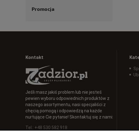
Promocja
Kontakt
Kat
Sp
Ub
Jeśli masz jakiś problem lub nie jesteś
pewien wyboru odpowiednich produktów z
naszego asortymentu, nasi specjaliści z
chęcią pomogą i odpowiedzą na każde
nurtujące Cie pytanie! Skontaktuj się z nami:
Tel.: +48 530 582 918
E-mail:
info@zadzior.pl